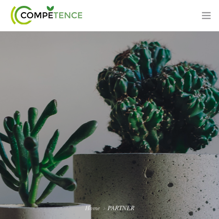
PROGETTO
PIANO FORMATIVO
SOGGETTO PROPONENTE
PARTNER
AZIENDE BENEFICIARIE
AREA DIDATTICA
Home
PARTNER
CONTATTI